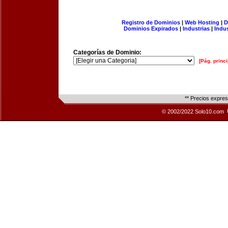
Registro de Dominios
|
Web Hosting
|
D
Dominios Expirados
|
Industrias
|
Indu
Categorías de Dominio:
[Pág. princi
** Precios expre
© 2002/2022 Solo10.com