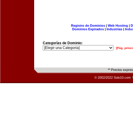
Registro de Dominios
|
Web Hosting
|
D
Dominios Expirados
|
Industrias
|
Indu
Categorías de Dominio:
[Pág. princi
** Precios expre
© 2002/2022 Solo10.com