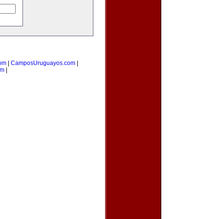
com
|
CamposUruguayos.com
|
om
|