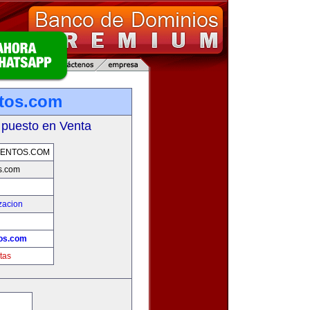
tos.com
 puesto en Venta
MENTOS.COM
s.com
zacion
!
os.com
tas