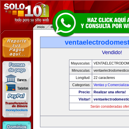
ventaelectrodomes
Vendido!
Mayusculas:
VENTAELECTRODOM
Minusculas:
ventaelectrodomestic
Longitud:
22 caracteres
Categorias:
Ventas y Comercializa
Precio:
Realizar una oferta!
Visitar!
ventaelectrodomesti
Serán consideradas ofer