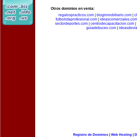
Otros dominios en venta:
regalospracticos.com
|
bloginmobiliario.com
|
c
futbolistaprofesional.com
|
ideascomerciales.co
sectordeportes.com
|
centrodecapacitacion.com
|
guiadebuceo.com
|
ideasdevi
Registro de Dominios
|
Web Hosting
|
D