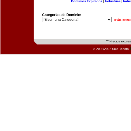
Dominios Expirados
|
Industrias
|
Indu
Categorías de Dominio:
[Pág. princi
** Precios expre
© 2002/2022 Solo10.com