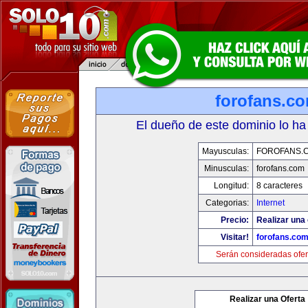
forofans.c
El dueño de este dominio lo ha
Mayusculas:
FOROFANS.
Minusculas:
forofans.com
Longitud:
8 caracteres
Categorias:
Internet
Precio:
Realizar una 
Visitar!
forofans.co
Serán consideradas ofer
Realizar una Oferta