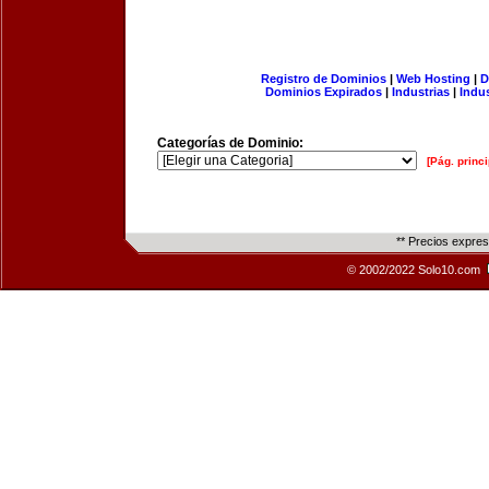
Registro de Dominios
|
Web Hosting
|
D
Dominios Expirados
|
Industrias
|
Indu
Categorías de Dominio:
[Pág. princi
** Precios expre
© 2002/2022 Solo10.com