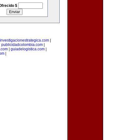
Ofrecido $
investigacionestrategica.com
|
|
publicidadcolombia.com
|
.com
|
guiadelogistica.com
|
com
|