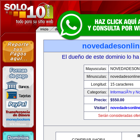
novedadesonli
El dueño de este dominio lo ha
Mayusculas:
NOVEDADESON
Minusculas:
novedadesonlin
Longitud:
15 caracteres
Categorias:
InformaciÃ³n y No
Precio:
$550.00
Visitar!
novedadesonlin
Serán consideradas ofer
R