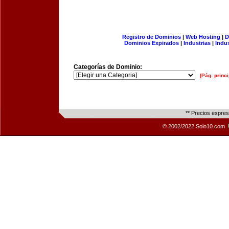
Registro de Dominios
|
Web Hosting
|
D
Dominios Expirados
|
Industrias
|
Indu
Categorías de Dominio:
[Pág. princi
** Precios expre
© 2002/2022 Solo10.com