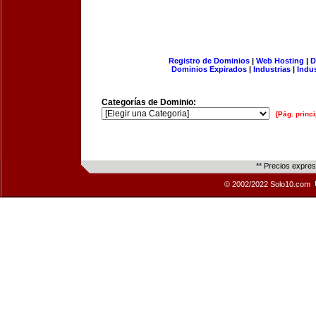
Registro de Dominios
|
Web Hosting
|
D
Dominios Expirados
|
Industrias
|
Indu
Categorías de Dominio:
[Pág. princi
** Precios expre
© 2002/2022 Solo10.com