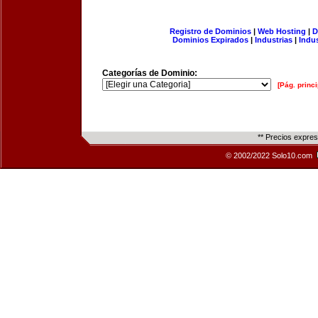
Registro de Dominios
|
Web Hosting
|
D
Dominios Expirados
|
Industrias
|
Indu
Categorías de Dominio:
[Pág. princi
** Precios expre
© 2002/2022 Solo10.com