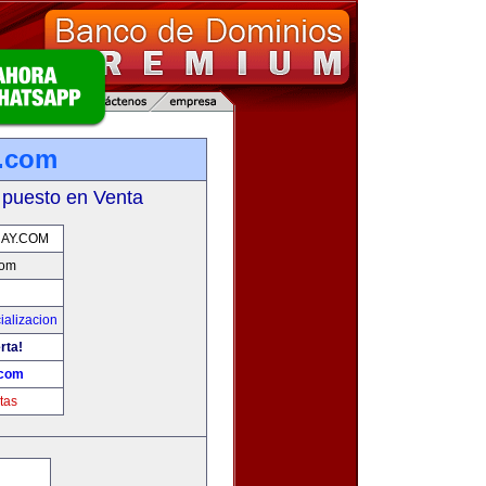
y.com
 puesto en Venta
AY.COM
com
ializacion
rta!
.com
tas