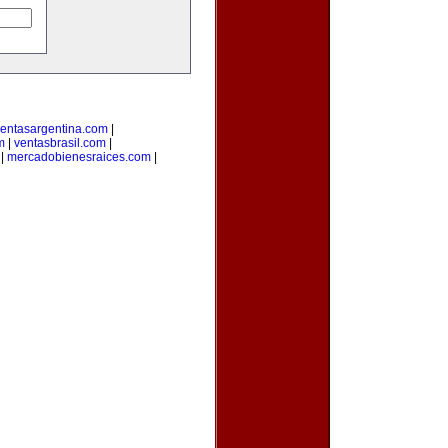
entasargentina.com
|
m
|
ventasbrasil.com
|
|
mercadobienesraices.com
|