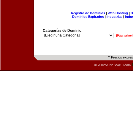
Registro de Dominios
|
Web Hosting
|
D
Dominios Expirados
|
Industrias
|
Indu
Categorías de Dominio:
[Pág. princi
** Precios expre
© 2002/2022 Solo10.com