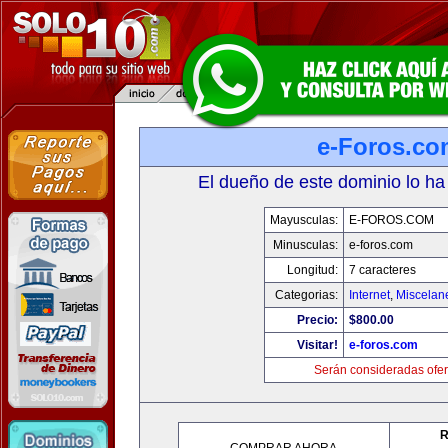
e-Foros.co
El dueño de este dominio lo ha
Mayusculas:
E-FOROS.COM
Minusculas:
e-foros.com
Longitud:
7 caracteres
Categorias:
Internet
,
Miscelane
Precio:
$800.00
Visitar!
e-foros.com
Serán consideradas ofer
R