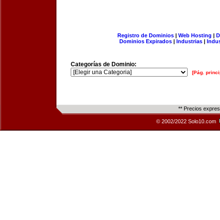
Registro de Dominios
|
Web Hosting
|
D
Dominios Expirados
|
Industrias
|
Indu
Categorías de Dominio:
[Pág. princi
** Precios expre
© 2002/2022 Solo10.com