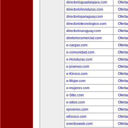
directorioguadalajara.com
Oferta
directoriohonduras.com
Oferta
directorioparaguay.com
Oferta
directoriotecnologico.com
Oferta
directoriouruguay.com
Oferta
diretoriocomercial.com
Oferta
e-cargas.com
Oferta
e-comunidad.com
Oferta
e-Honduras.com
Oferta
e-jovenes.com
Oferta
e-Kiosco.com
Oferta
e-Mujer.com
Oferta
e-mujeres.com
Oferta
e-Sitio.com
Oferta
e-sitios.com
Oferta
ejovenes.com
Oferta
eKiosco.com
Oferta
eventosweb.com
Oferta