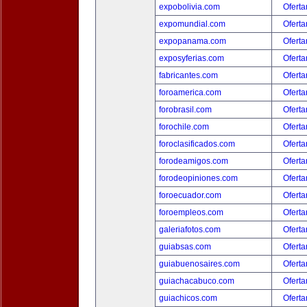
expobolivia.com
Oferta
expomundial.com
Oferta
expopanama.com
Oferta
exposyferias.com
Oferta
fabricantes.com
Oferta
foroamerica.com
Oferta
forobrasil.com
Oferta
forochile.com
Oferta
foroclasificados.com
Oferta
forodeamigos.com
Oferta
forodeopiniones.com
Oferta
foroecuador.com
Oferta
foroempleos.com
Oferta
galeriafotos.com
Oferta
guiabsas.com
Oferta
guiabuenosaires.com
Oferta
guiachacabuco.com
Oferta
guiachicos.com
Oferta