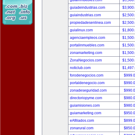
guiainmuebles.com
$5,500
guiadeindustrias.com
$3,900
guiaindustrias.com
$2,500
propiedadesenlinea.com
$2,500
guialinux.com
$1,800
agenciaempleos.com
$1,500
portalinmuebles.com
$1,500
zonamarketing.com
$1,500
ZonaNegocios.com
$1,500
noticlub.com
$1,497
forodenegocios.com
$999.
portaldenegocio.com
$990.
zonadeseguridad.com
$990.
directoriopyme.com
$980.
guiamisiones.com
$980.
guiamarketing.com
$950.
eAfiliados.com
$899.
zonarural.com
$850.