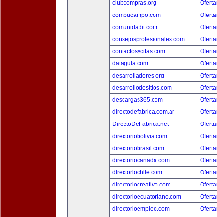
clubcompras.org
Oferta
compucampo.com
Oferta
comunidadit.com
Oferta
consejosprofesionales.com
Oferta
contactosycitas.com
Oferta
dataguia.com
Oferta
desarrolladores.org
Oferta
desarrollodesitios.com
Oferta
descargas365.com
Oferta
directodefabrica.com.ar
Oferta
DirectoDeFabrica.net
Oferta
directoriobolivia.com
Oferta
directoriobrasil.com
Oferta
directoriocanada.com
Oferta
directoriochile.com
Oferta
directoriocreativo.com
Oferta
directorioecuatoriano.com
Oferta
directorioempleo.com
Oferta