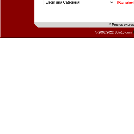
[Pág. princi
** Precios expre
© 2002/2022 Solo10.com