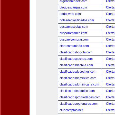
argentinaindex.com
Oferta
blogdescargas.com
Oferta
bodasweb.com
Oferta
bolsadeclasificados.com
Oferta
buscamascotas.com
Oferta
buscaromance.com
Oferta
buscarycomprar.com
Oferta
cibercomunidad.com
Oferta
clasificadosbogota.com
Oferta
clasificadoscoches.com
Oferta
clasificadosdechile.com
Oferta
clasificadosdecoches.com
Oferta
clasificadosdemexico.com
Oferta
clasificadosdominicana.com
Oferta
clasificadosmedellin.com
Oferta
clasificadospropiedades.com
Oferta
clasificadosregionales.com
Oferta
clubcompras.net
Oferta